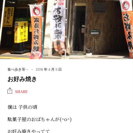
食べ歩き等‥
2018 年 4 月 5 日
お好み焼き
SHARE
僕は 子供の頃
駄菓子屋のおばちゃんが(^o^)
お好み焼きやってて