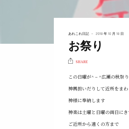
あれこれ日記
2018 年 10 月 18 日
お祭り
SHARE
この日曜が^ – ^広瀬の秋祭り
神輿担いだりして近所をまわ
神様に奉納します
神楽は土曜と日曜の両日にき
ご近所から遠くの方まで