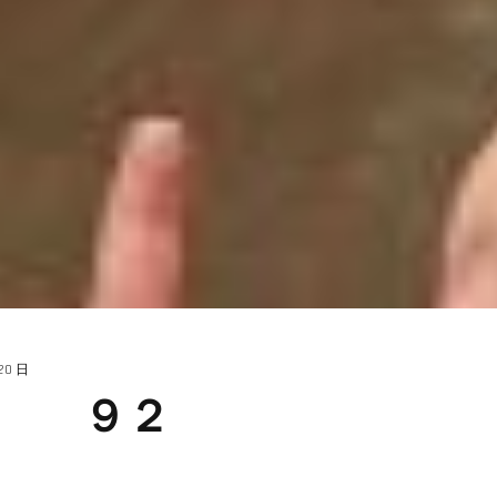
 20 日
ア ９２