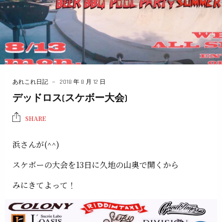
あれこれ日記
2018 年 8 月 12 日
デッドロス(スケボー大会)
SHARE
浜さんが(^^)
スケボーの大会を13日に久地の山奥で開くから
みにきてよって！