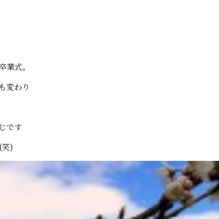
卒業式。
も変わり
。
じです
笑)