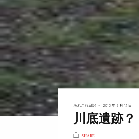
あれこれ日記
2010 年 3 月 14 日
川底遺跡？
SHARE