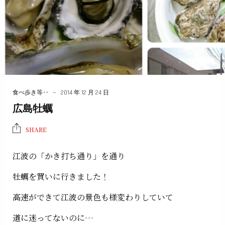
食べ歩き等‥
2014 年 12 月 24 日
広島牡蠣
SHARE
江波の「かき打ち通り」を通り
牡蠣を買いに行きました！
高速ができて江波の景色も様変わりしていて
道に迷ってないのに…