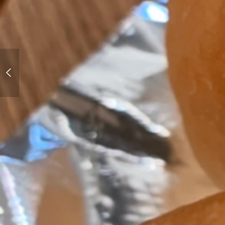
お正月用の牡蠣