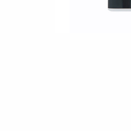
この写真は見せてないですが
『ビックのライター買ってき
分かった^o^と言われ
置いてあったのが、、、