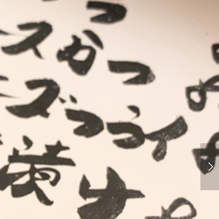
辰屋（横川駅辺り）