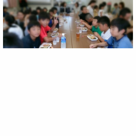
打ち上げにも(笑)参加しました
中々楽しい子供会
土日休みなら「いいなぁっ」て
未々 おもいましたよ
ではでは。