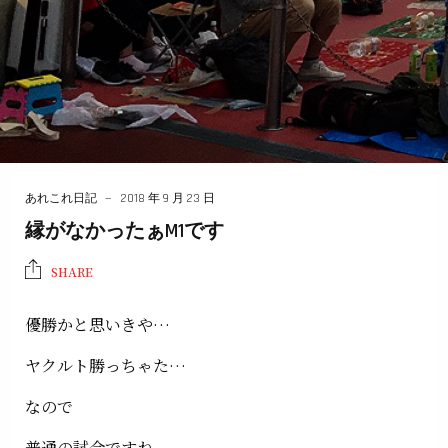
あれこれ日記
2018 年 9 月 23 日
縁がなかったぁM1です
SHARE
優勝かと思いきや…
ヤクルト勝っちゃた…
なので
普通の試合ですね。