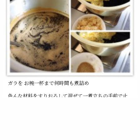
ガラを お椀一杯まで何時間も煮詰め
色んな材料をすりおろして混ぜて一煮立ちの手前で止
め！
丸々一日を使い…舌の記憶で確認
違いますよ….。ショック！