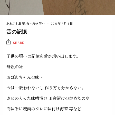
あれこれ日記
,
食べ歩き等‥
2016 年 7 月 5 日
舌の記憶
SHARE
子供の頃…の記憶を舌が想い出します。
母親の味
おばあちゃんの味…
今は…教われないし 作り方も分からない。
カビの入った味噌漬け 田舎漬けの炒めたのや
肉味噌に焼肉のタレに味付け海苔 等など