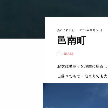
あれこれ日記
2015 年 8 月 14 日
邑南町
SHARE
お盆は墓参りを理由に帰省し
日帰りでもで…泊まりでも大