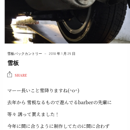
雪板バックカントリー
2018 年 1 月 29 日
雪板
SHARE
マーー長いこと雪降りますね(^o^)
去年から 雪板なるもので遊んでるbarberの先輩に
等々 誘って貰えました！
今年に間に合うように制作してたのに間に合わず