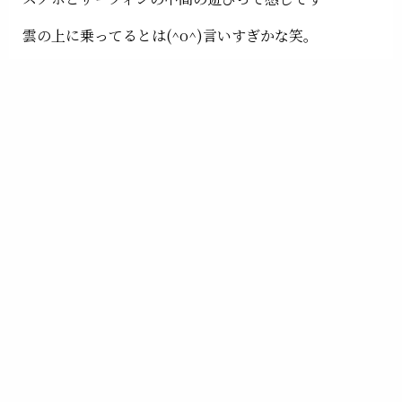
雲の上に乗ってるとは(^o^)言いすぎかな笑。
その後は
頂上までは行かず 三分の一程度を何度も往復。
真っ白な(^o^)ホワイトアウトで