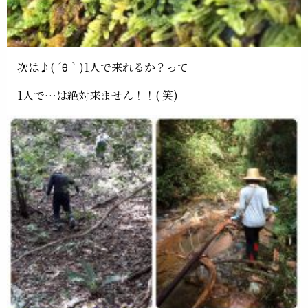
次は♪( ´θ｀)1人で来れるか？って
1人で…は絶対来ません！！( 笑)