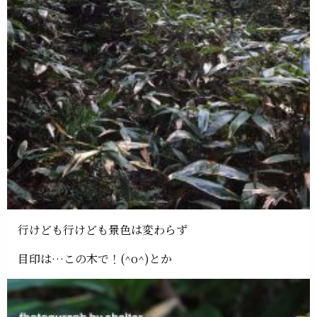
行けども行けども景色は変わらず
目印は…この木で！(^o^)とか