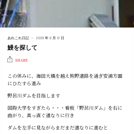
あれこれ日記
2009 年 8 月 12 日
鰻を探して
SHARE
この休みに、海田大橋を越え熊野道路を過ぎ安浦方面
にひたすら進み
野呂川ダムを目指します
国際大学をすぎたら・・・看板「野呂川ダム」を右に
曲がり、真っ直ぐ道なりに行き
ダムを左手に見ながらまだまだ道なりに進むと