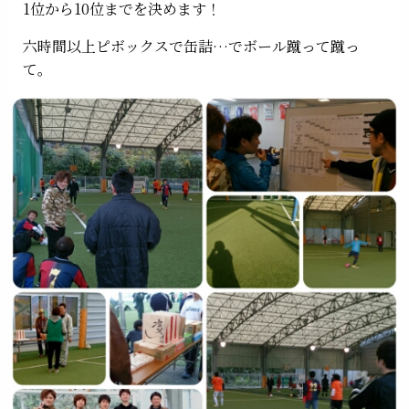
1位から10位までを決めます！
六時間以上ピボックスで缶詰…でボール蹴って蹴っ
て。