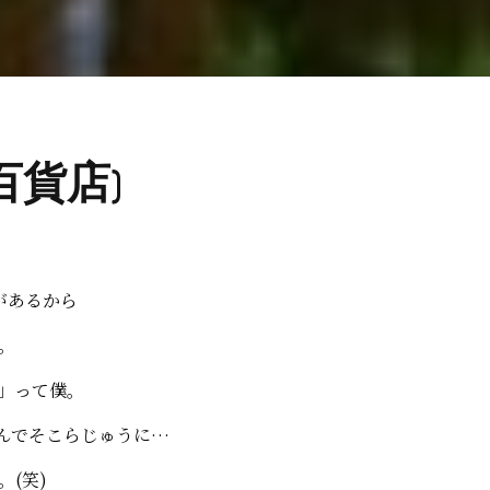
(百貨店)
があるから
。
」って僕。
なんでそこらじゅうに…
(笑)