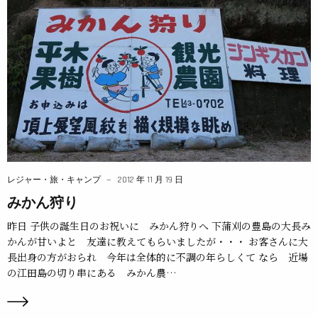
レジャー・旅・キャンプ
2012 年 11 月 19 日
みかん狩り
昨日 子供の誕生日のお祝いに みかん狩りへ 下蒲刈の豊島の大長み
かんが甘いよと 友達に教えてもらいましたが・・・ お客さんに大
長出身の方がおられ 今年は全体的に不調の年らしくて なら 近場
の江田島の切り串にある みかん農…