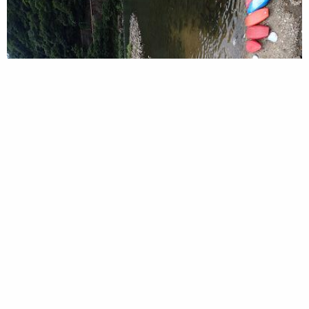
レジャー・旅・キャンプ
2012 年 8 月 20 日
広島？島根？
作木のカヌー公園に （http://www.genkimurasakugi.or.jp/） 三
次の友達に誘われ 川遊びをしにいきます 雨が降ったせいで・・少
し川の水が濁っているのが残念 子供達は・・大ハシャギ 川の滑り