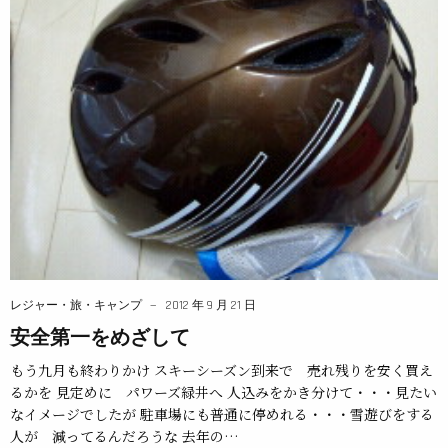
レジャー・旅・キャンプ
2012 年 9 月 21 日
安全第一をめざして
もう九月も終わりかけ スキーシーズン到来で 売れ残りを安く買え
るかを 見定めに パワーズ緑井へ 人込みをかき分けて・・・見たい
なイメージでしたが 駐車場にも普通に停めれる・・・雪遊びをする
人が 減ってるんだろうな 去年の…