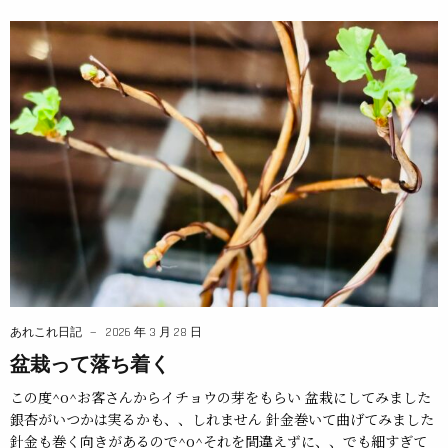
あれこれ日記
2026 年 3 月 28 日
盆栽って落ち着く
この度^o^お客さんからイチョウの芽をもらい 盆栽にしてみました
銀杏がいつかは実るかも、、しれません 針金巻いて曲げてみました
針金も巻く向きがあるので^o^それを間違えずに、、でも細すぎて