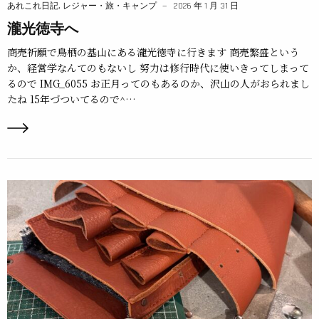
あれこれ日記
,
レジャー・旅・キャンプ
2026 年 1 月 31 日
瀧光徳寺へ
商売祈願で鳥栖の基山にある瀧光徳寺に行きます 商売繁盛という
か、経営学なんてのもないし 努力は修行時代に使いきってしまって
るので IMG_6055 お正月ってのもあるのか、沢山の人がおられまし
たね 15年づついてるので^…