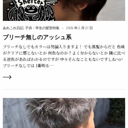
あれこれ日記
,
子供・学生の髪型特集
2026 年 2 月 27 日
ブリーチ無しのアッシュ系
ブリーチなしでもカラーは勿論入りますよ！ でも黒髪からだと 色味
がクリアに感じないとか 何色なのか？よく分からないとか 隣に比べ
る逆色があればわかるのですが 中々そんなこともないですしね^o^
ブリーチなしでは 1番明る…